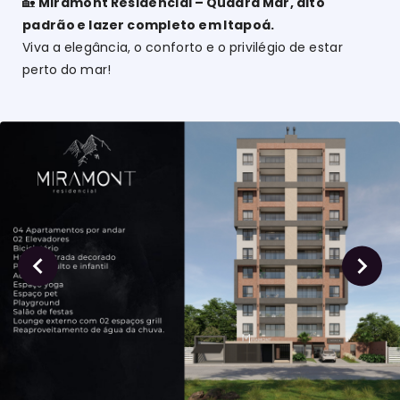
🏡
Miramont Residencial – Quadra Mar, alto
padrão e lazer completo em Itapoá.
Viva a elegância, o conforto e o privilégio de estar
perto do mar!