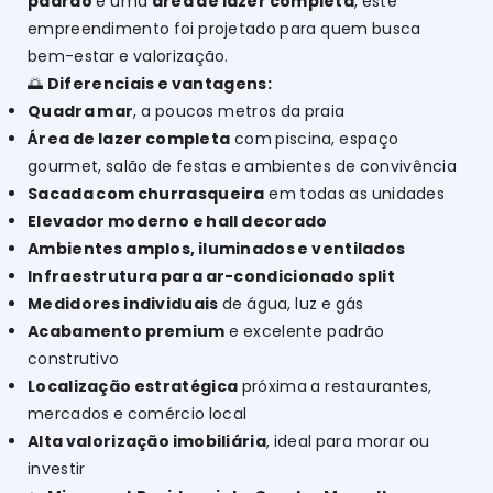
padrão
e uma
área de lazer completa
, este
empreendimento foi projetado para quem busca
bem-estar e valorização.
🌅
Diferenciais e vantagens:
Quadra mar
, a poucos metros da praia
Área de lazer completa
com piscina, espaço
gourmet, salão de festas e ambientes de convivência
Sacada com churrasqueira
em todas as unidades
Elevador moderno e hall decorado
Ambientes amplos, iluminados e ventilados
Infraestrutura para ar-condicionado split
Medidores individuais
de água, luz e gás
Acabamento premium
e excelente padrão
construtivo
Localização estratégica
próxima a restaurantes,
mercados e comércio local
Alta valorização imobiliária
, ideal para morar ou
investir