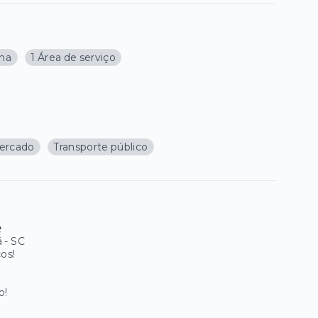
nha
1 Área de serviço
ercado
Transporte público
️
á - SC
os!
o!