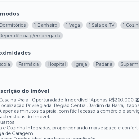
ômodos
 Dormitórios
1 Banheiro
1 Vaga
1 Sala de TV
1 Cozi
 Dependência p/empregada
oximidades
scola
Farmácia
Hospital
Igreja
Padaria
Superm
scrição do imóvel
Casa na Praia - Oportunidade Imperdível! Apenas R$260.000 🏖
Localização Privilegiada: Região Central, Jardim da Barra, Itapo
A apenas minutos da praia, com fácil acesso a comércio e serviç
acterísticas do Imóvel:
Quartos
a e Cozinha Integradas, proporcionando mais espaço e confort
ga de Garagem