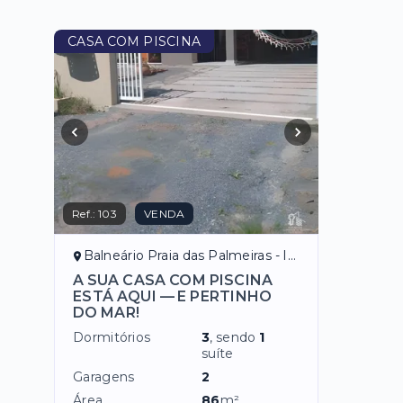
CASA COM PISCINA
Ref.:
103
VENDA
Balneário Praia das Palmeiras - Itapoá/SC
A SUA CASA COM PISCINA
ESTÁ AQUI — E PERTINHO
DO MAR!
Dormitórios
3
, sendo
1
suíte
Garagens
2
Área
86
m²