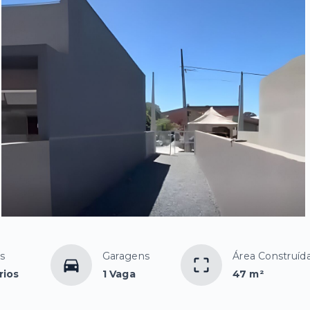
s
Garagens
Área Construíd
rios
1 Vaga
47 m²