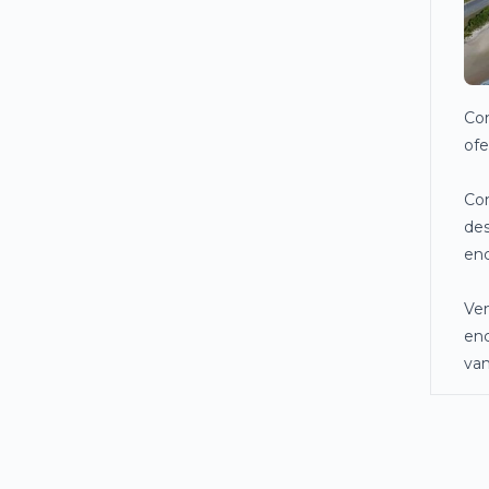
Com
ofe
Com
des
enc
Ven
enc
van