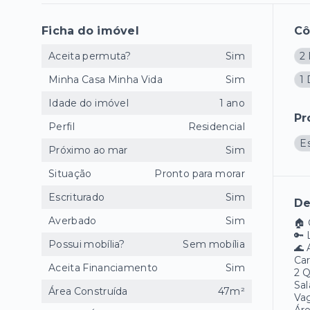
Ficha do imóvel
C
Aceita permuta?
Sim
2
Minha Casa Minha Vida
Sim
1
Idade do imóvel
1 ano
Pr
Perfil
Residencial
E
Próximo ao mar
Sim
Situação
Pronto para morar
Escriturado
Sim
De
Averbado
Sim
🏠 
🔑 
Possui mobília?
Sem mobília
🌊 
Car
Aceita Financiamento
Sim
2 
Sal
Área Construída
47m²
Va