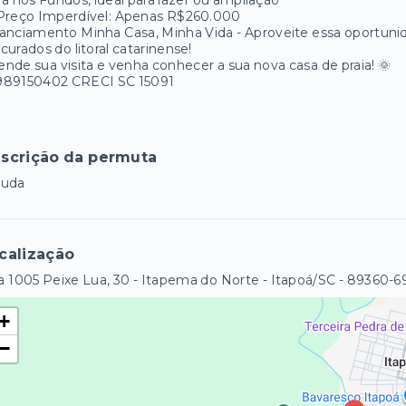
a nos Fundos, ideal para lazer ou ampliação
 Preço Imperdível: Apenas R$260.000
anciamento Minha Casa, Minha Vida - Aproveite essa oportun
curados do litoral catarinense!
nde sua visita e venha conhecer a sua nova casa de praia! 🌞
989150402 CRECI SC 15091
scrição da permuta
tuda
calização
 1005 Peixe Lua, 30 - Itapema do Norte - Itapoá/SC
- 89360-6
+
−